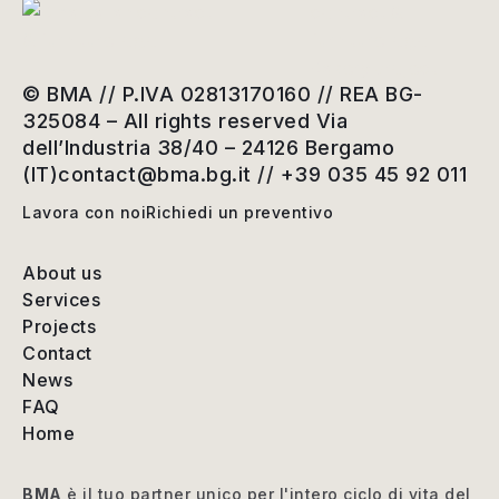
© BMA // P.IVA 02813170160 // REA BG-
325084 – All rights reserved Via
dell’Industria 38/40 – 24126 Bergamo
(IT)
contact@bma.bg.it
// +39 035 45 92 011
Lavora con noi
Richiedi un preventivo
About us
Services
Projects
Contact
News
FAQ
Home
BMA
è il tuo partner unico per l'intero ciclo di vita del